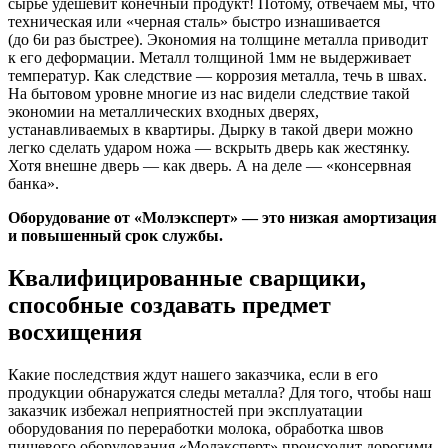
сырье удешевит конечный продукт! Потому, отвечаем мы, что
техническая или «черная сталь» быстро изнашивается
(до 6и раз быстрее). Экономия на толщине металла приводит
к его деформации. Металл толщиной 1мм не выдерживает
температур. Как следствие — коррозия металла, течь в швах.
На бытовом уровне многие из нас видели следствие такой
экономии на металлических входных дверях,
устанавливаемых в квартиры. Дырку в такой двери можно
легко сделать ударом ножа — вскрыть дверь как жестянку.
Хотя внешне дверь — как дверь. А на деле — «консервная
банка».
Оборудование от «Молэксперт» — это низкая амортизация
и повышенный срок службы.
Квалифицированные сварщики,
способные создавать предмет
восхищения
Какие последствия ждут нашего заказчика, если в его
продукции обнаружатся следы металла? Для того, чтобы наш
заказчик избежал неприятностей при эксплуатации
оборудования по переработки молока, обработка швов
пищевого оборудования «Молэксперт» происходит дорогими