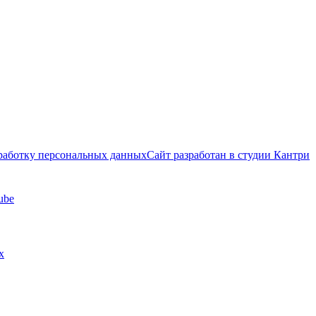
бработку персональных данных
Сайт разработан в cтудии Кантри
ube
х