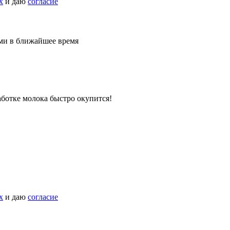
х
и даю
согласие
ами в ближайшее время
ботке молока быстро окупится!
х
и даю
согласие