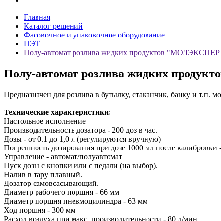
Главная
Каталог решений
Фасовочное и упаковочное оборудование
ПЭТ
Полу-автомат розлива жидких продуктов "МОЛЭКСПЕРТ"
Полу-автомат розлива жидких продук
Предназначен для розлива в бутылку, стаканчик, банку и т.п. мо
Технические характеристики:
Настольное исполнение
Производительность дозатора - 200 доз в час.
Дозы - от 0.1 до 1,0 л (регулируются вручную)
Погрешность дозирования при дозе 1000 мл после калибровки 
Управление - автомат/полуавтомат
Пуск дозы с кнопки или с педали (на выбор).
Налив в тару плавный.
Дозатор самовсасывающий.
Диаметр рабочего поршня - 66 мм
Диаметр поршня пневмоцилиндра - 63 мм
Ход поршня - 300 мм
Расход воздуха при макс. производительности - 80 л/мин