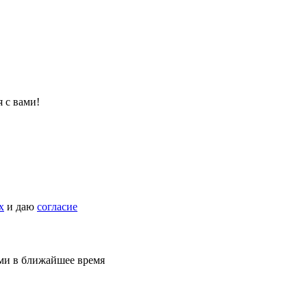
 с вами!
х
и даю
согласие
ами в ближайшее время