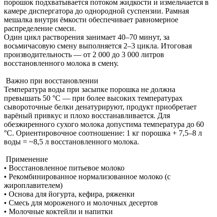
порошок подхватывается потоком жидкости и измельчается в
камере диспергатора до однородной суспензии. Рамная
мешалка внутри ёмкости обеспечивает равномерное
распределение смеси.
Один цикл растворения занимает 40–70 минут, за
восьмичасовую смену выполняется 2–3 цикла. Итоговая
производительность — от 2 000 до 3 000 литров
восстановленного молока в смену.
Важно при восстановлении
Температура воды при засыпке порошка не должна
превышать 50 °С — при более высоких температурах
сывороточные белки денатурируют, продукт приобретает
варёный привкус и плохо восстанавливается. Для
обезжиренного сухого молока допустима температура до 60
°С. Ориентировочное соотношение: 1 кг порошка + 7,5–8 л
воды = ~8,5 л восстановленного молока.
Применение
• Восстановленное питьевое молоко
• Рекомбинированное нормализованное молоко (с
жироплавителем)
• Основа для йогурта, кефира, ряженки
• Смесь для мороженого и молочных десертов
• Молочные коктейли и напитки