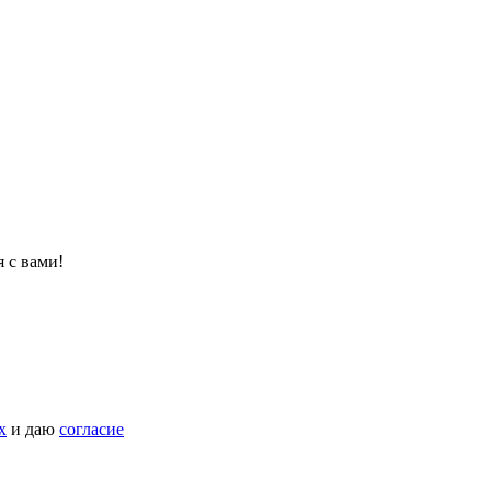
 с вами!
х
и даю
согласие